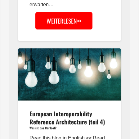
erwarten…
WEITERLESEN>>
European Interoperability
Reference Architecture (teil 4)
Was ist das CarTool?
Read this blog in English >> Read