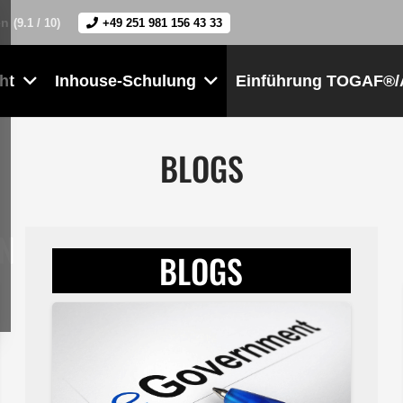
en
(9.1 / 10)
+49 251 981 156 43 33
ht
Inhouse-Schulung
Einführung TOGAF®/
BLOGS
N
BLOGS