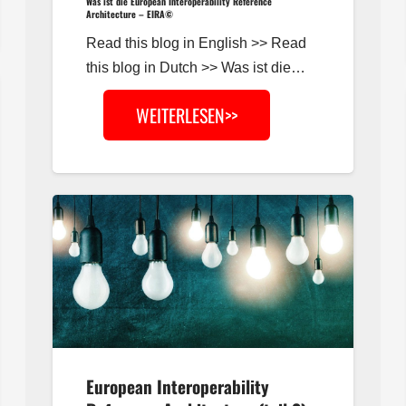
Was ist die European Interoperability Reference
Architecture – EIRA©
Read this blog in English >> Read
this blog in Dutch >> Was ist die…
WEITERLESEN>>
European Interoperability