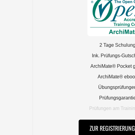
2 Tage Schulun
Ink. Prüfungs-Gutsc
ArchiMate® Pocket 
ArchiMate® eboo
Übungsprüfunge
Prüfungsgaranti
Prüfungen am Trainin
ZUR REGISTRIERUN