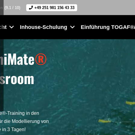
en
(9.1 / 10)
+49 251 981 156 43 33
cht
Inhouse-Schulung
Einführung TOGAF®/
hiMate
®
ssroom
e®-Training in den
ür die Modellierung von
 in 3 Tagen!