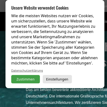
756 Bewertung
Unsere Website verwendet Cookies
Wie die meisten Websites nutzen wir Cookies,
um sicherzustellen, dass unsere Website wie
Schulungsübersi
erwartet funktioniert, Ihr Nutzungserlebnis zu
verbessern, die Seitennutzung zu analysieren
und unsere Marketingmaßnahmen zu
Akkreditierte Arc
unterstützen. Wenn Sie 'Zustimmen' wählen,
stimmen Sie der Speicherung aller Kategorien
von Cookies auf Ihrem Gerät zu. Wenn Sie
3.2 Schulung
Cla
bestimmte Kategorien anpassen oder ablehnen
möchten, klicken Sie bitte auf 'Einstellungen'.
Datenschutzerklärung
oder Virtual
Zustimmen
Einstellungen
Das am besten bewertete akkreditierte ArchiMat
Deutschland. Die internationale Grafiksprache f
Unternehmensarchitekturen. Wir zertifizieren Sie