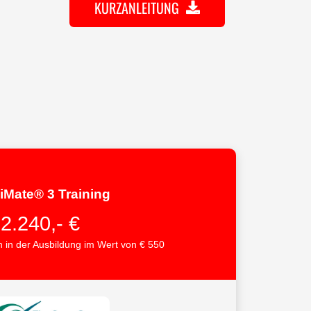
KURZANLEITUNG
iMate® 3 Training
2.240,- €
n in der Ausbildung im Wert von € 550