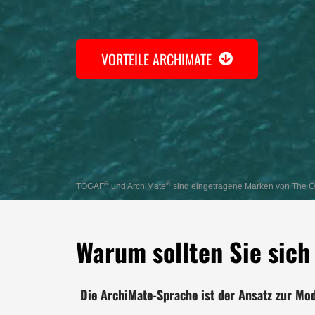
VORTEILE ARCHIMATE
®
®
TOGAF
und ArchiMate
sind eingetragene Marken von The 
Warum sollten Sie sich
Die ArchiMate-Sprache ist der Ansatz zur Mod