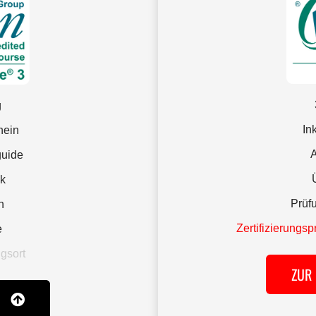
g
In
hein
A
guide
k
Prüf
n
Zertifizierungs
e
gsort
ZUR
G