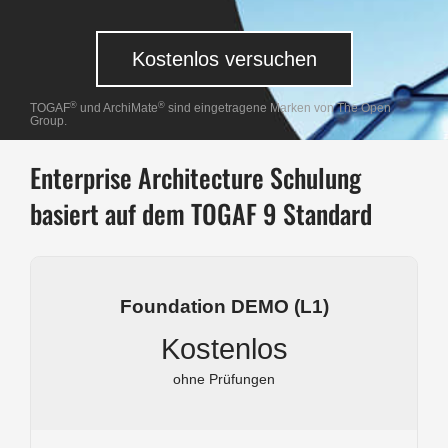
Kostenlos versuchen
®
®
TOGAF
und ArchiMate
sind eingetragene Marken von The Open
Group.
Enterprise Architecture Schulung
basiert auf dem TOGAF 9 Standard
Foundation DEMO (L1)
Kostenlos
ohne Prüfungen