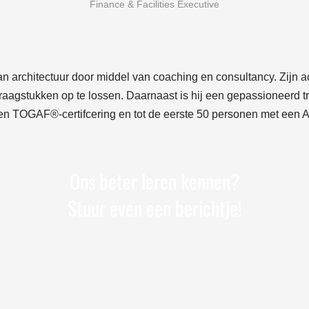
Finance & Facilities Executive
n architectuur door middel van coaching en consultancy. Zijn ac
rvraagstukken op te lossen. Daarnaast is hij een gepassioneerd 
n TOGAF®-certifcering en tot de eerste 50 personen met een Ar
Ons beter leren kennen?
Stuur even een berichtje!