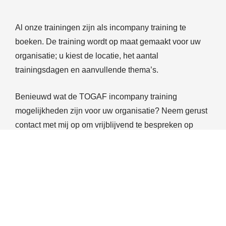
Al onze trainingen zijn als incompany training te
boeken. De training wordt op maat gemaakt voor uw
organisatie; u kiest de locatie, het aantal
trainingsdagen en aanvullende thema’s.
Benieuwd wat de TOGAF incompany training
mogelijkheden zijn voor uw organisatie? Neem gerust
contact met mij op om vrijblijvend te bespreken op
welke manier wij uw organisatie kunnen helpen, of stel
uw vraag via ons formulier.
030 711 5646
info@theunitcompany.com