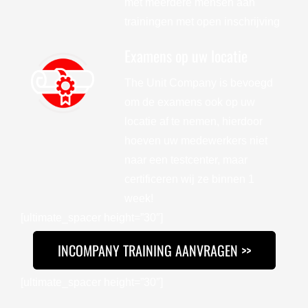
met meerdere mensen aan
trainingen met open inschrijving
Examens op uw locatie
The Unit Company is bevoegd
om de examens ook op uw
locatie af te nemen, hierdoor
hoeven uw medewerkers niet
naar een testcenter, maar
certificeren wij ze binnen 1
week!
[ultimate_spacer height=”30″]
INCOMPANY TRAINING AANVRAGEN >>
[ultimate_spacer height=”30″]