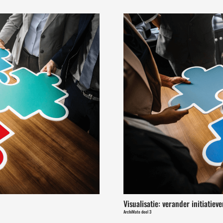
Visualisatie: verander initiatie
ArchiMate deel 3