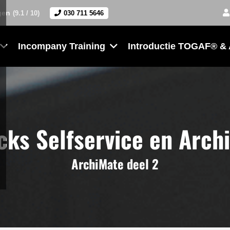
gen
(9.1 / 10)
030 711 5646
Incompany Training
Introductie TOGAF® &
cks Selfservice en Arc
ArchiMate deel 2