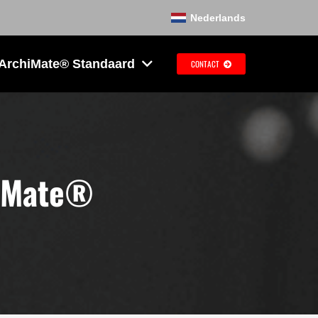
Nederlands
 ArchiMate® Standaard
CONTACT
hiMate®