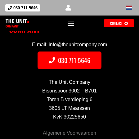
030 711 5646
CONTACT
E-mail: info@theunitcompany.com
030 711 5646
The Unit Company
Bisonspoor 3002 – B701
Toren B verdieping 6
3605 LT Maarssen
KvK 30225650
Algemene Voorwaarden