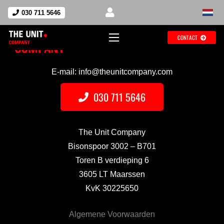
030 711 5646
CONTACT
E-mail: info@theunitcompany.com
030 711 5646
The Unit Company
Bisonspoor 3002 – B701
Toren B verdieping 6
3605 LT Maarssen
KvK 30225650
Algemene Voorwaarden