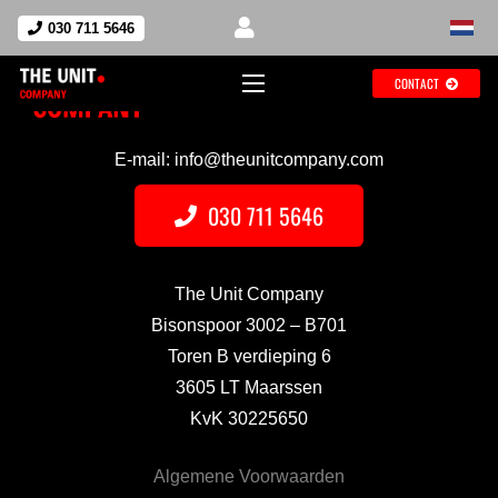
030 711 5646
CONTACT
E-mail: info@theunitcompany.com
030 711 5646
The Unit Company
Bisonspoor 3002 – B701
Toren B verdieping 6
3605 LT Maarssen
KvK 30225650
Algemene Voorwaarden