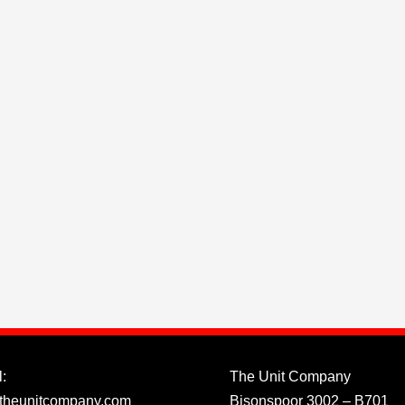
:
The Unit Company
theunitcompany.com
Bisonspoor 3002 – B701