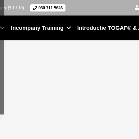
gen
(9.1 / 10)
030 711 5646
Incompany Training
Introductie TOGAF® &