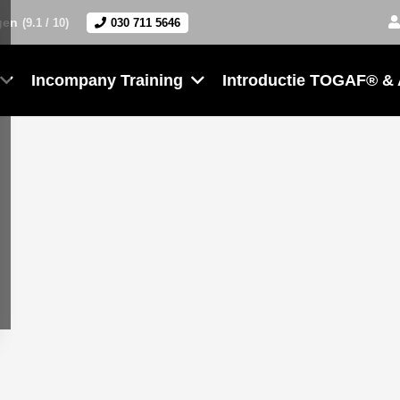
gen
(9.1 / 10)
030 711 5646
Incompany Training
Introductie TOGAF® &