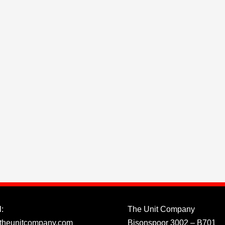
:
The Unit Company
theunitcompany.com
Bisonspoor 3002 – B701