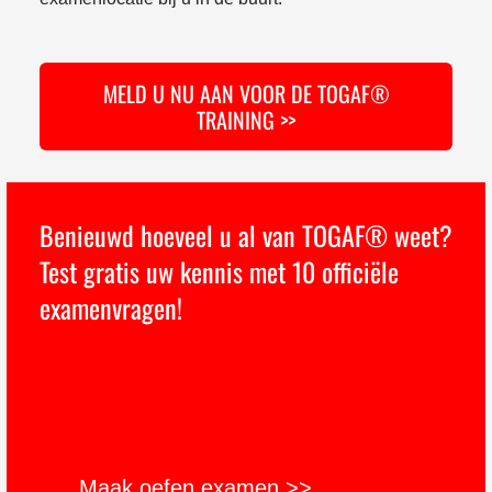
MELD U NU AAN VOOR DE TOGAF®
TRAINING >>
Benieuwd hoeveel u al van TOGAF® weet?
Test gratis uw kennis met 10 officiële
examenvragen!
Maak oefen examen >>