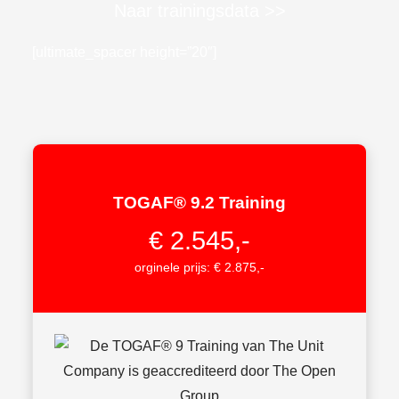
Naar trainingsdata >>
[ultimate_spacer height=”20″]
TOGAF® 9.2 Training
€ 2.545,-
orginele prijs: € 2.875,-