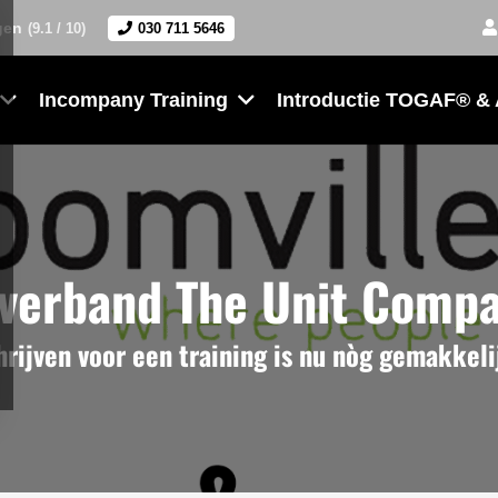
gen
(9.1 / 10)
030 711 5646
Incompany Training
Introductie TOGAF® &
erband The Unit Compa
hrijven voor een training is nu nòg gemakkeli