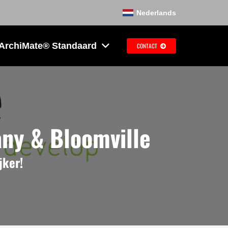
Nederlands
 ArchiMate® Standaard
CONTACT
ny & Bloomville
jker!